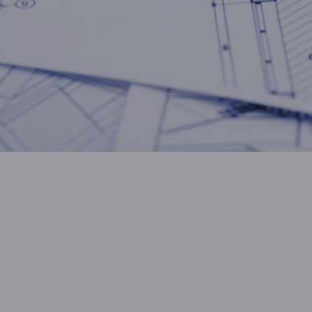
Если Вам понравился внешн
присылайте свои пожелания
вместе с нашими архитекто